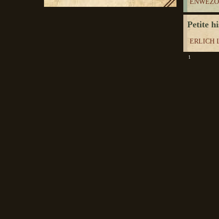
ENWEZOR
Petite h
ERLICH Li
1