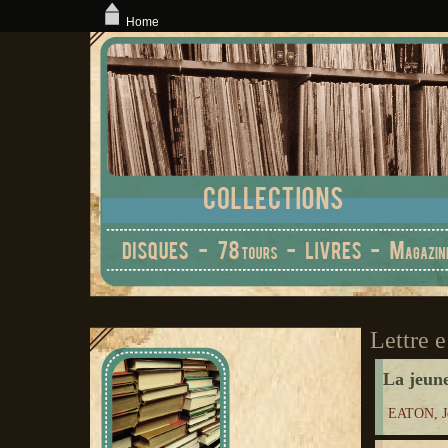
Home
Lettre e
La jeun
EATON, Je