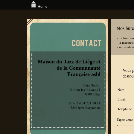
} ?>
Home
Nos bure
- les lundi/
- le mercred
- sur rendez
Maison du Jazz de Liège et
de la Communauté
Vous p
Française asbl
dessou
Siège Social:
Rue sur les foulons,11
Nom
4000 Liège
Email
Tél: +32 (0)4 221 10 11
Mail :jazz@skynet.be
Téléphone
Tapez votre 